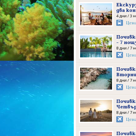
Екскур
два ко
4 дни / 3 
Цен
Почивка
- 7 нощ
8 дни / 7 
Цен
Почивка
Вторни
8 дни / 7 
Цен
Почивка
Четвър
8 дни / 7 
Цен
Почивка