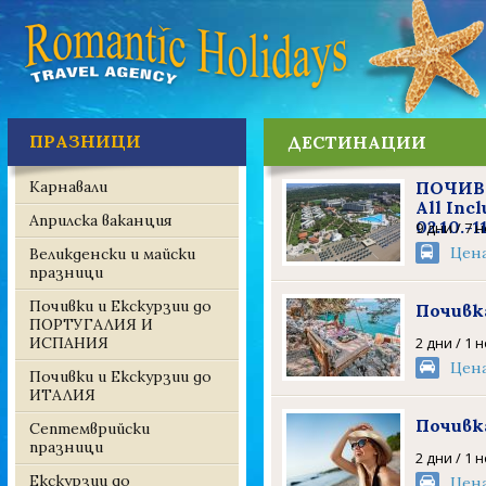
ПРАЗНИЦИ
ДЕСТИНАЦИИ
Карнавали
ПОЧИВК
All In
Априлска ваканция
02.10.-1
9 дни / 7 
Цен
Великденски и майски
празници
Почивки и Екскурзии до
Почивк
ПОРТУГАЛИЯ И
ИСПАНИЯ
2 дни / 1 
Цен
Почивки и Екскурзии до
ИТАЛИЯ
Почивк
Септемврийски
празници
2 дни / 1 
Екскурзии до
Цен