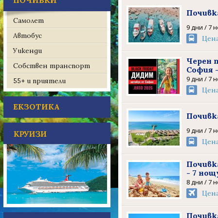
ПОЧИВКИ
Почивка
Самолет
9 дни / 7 
Автобус
Цен
Уикенди
Черен 
Собствен транспорт
София 
9 дни / 7 
55+ и приятели
Цен
ЕКЗОТИКА
Почивка
9 дни / 7 
Цен
Почивк
- 7 нощ
8 дни / 7 
Цен
Почивк