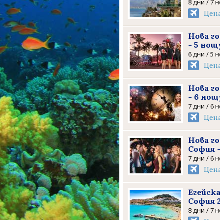
8 дни / 7 
Цен
Нова го
- 5 нощ
6 дни / 5 
Цен
Нова г
- 6 нощ
7 дни / 6 
Цен
Нова г
София 
7 дни / 6 
Цен
Егейска
София 
8 дни / 7 