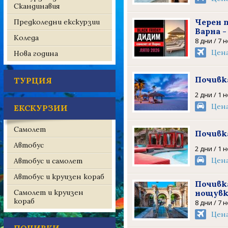
Скандинавия
Черен 
Предколедни екскурзии
Варна -
Коледа
8 дни / 7 
Цен
Нова година
Почивк
ТУРЦИЯ
2 дни / 1 
Цен
ЕКСКУРЗИИ
Самолет
Почивк
Автобус
2 дни / 1 
Цен
Автобус и самолет
Автобус и круизен кораб
Почивка
Самолет и круизен
нощув
кораб
8 дни / 7 
Цен