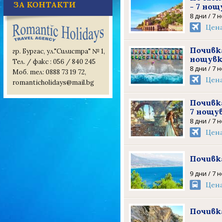
ЗА КОНТАКТИ
- 7 нощ
8 дни / 7 
Цен
Почивка
гр. Бургас, ул."Силистра" № 1,
нощув
Тел. / факс : 056 / 840 245
8 дни / 7 
Моб. тел: 0888 73 19 72,
Цен
romanticholidays@mail.bg
Почивк
7 нощу
8 дни / 7 
Цен
Почивка
9 дни / 7 
Цен
Почивка