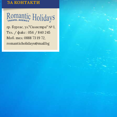
ЗА КОНТАКТИ
гр. Бургас, ул."Силистра" № 1,
Тел. / факс : 056 / 840 245
Моб. тел: 0888 73 19 72,
romanticholidays@mail.bg