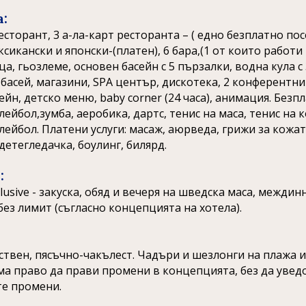
а:
есторант, 3 а-лa-карт ресторанта – ( eдно безплатно п
ксикански и японски-(платен), 6 бара,(1 от които работи 2
а, гьозлеме, основен басейн с 5 пързалки, водна кула с
асей, магазини, SPA център, дискотека, 2 конферентни за
ейн, детско меню, baby corner (24 часа), анимация. Безпла
ейбол,зумба, аеробика, дартс, тенис на маса, тенис на к
ейбол. Платени услуги: масаж, аюрведа, грижи за кожат
детегледачка, боулинг, билярд.
:
inclusive - закуска, обяд и вечеря на шведска маса, межд
без лимит (съгласно концепцията на хотела).
твен, пясъчно-чакълест. Чадъри и шезлонги на плажа и
ма право да прави промени в концепцията, без да уве
е промени.