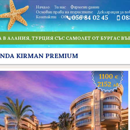
Начало
За нас
Фирмени данни
Основни права на туристите
Декларация за п
Контакти
Oбщи условия
 В АЛАНИЯ, ТУРЦИЯ СЪС САМОЛЕТ ОТ БУРГАС ВЪ
NDA KIRMAN PREMIUM
1100
€
2152
лв.