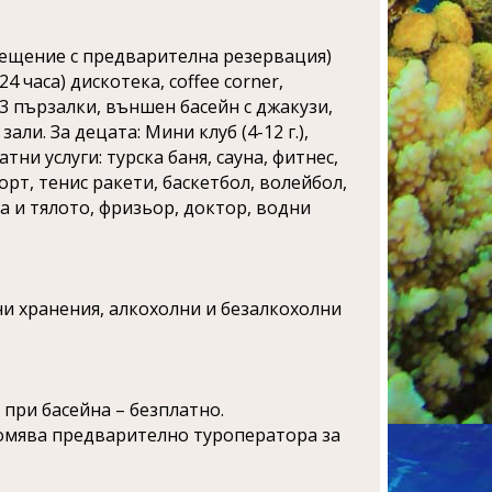
осещение с предварителна резервация)
4 часа) дискотека, coffee corner,
 3 пързалки, външен басейн с джакузи,
ли. За децата: Мини клуб (4-12 г.),
тни услуги: турска баня, сауна, фитнес,
орт, тенис ракети, баскетбол, волейбол,
а и тялото, фризьор, доктор, водни
инни хранения, алкохолни и безалкохолни
 при басейна – безплатно.
домява предварително туроператора за