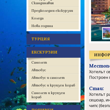
Скандинавия
Предколедни екскурзии
Коледа
Нова година
ТУРЦИЯ
ЕКСКУРЗИИ
ИНФОР
Самолет
Местоп
Автобус
Хотелът се
Построен п
Автобус и самолет
Автобус и круизен кораб
Стаи:
Самолет и круизен
Хотелът ра
кораб
сешоар, ин
чипс (безп