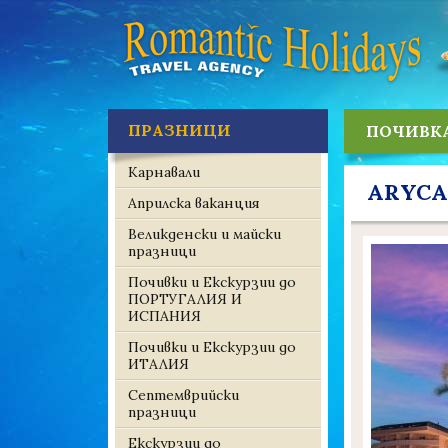
ПРАЗНИЦИ
ПОЧИВКА
Карнавали
ARYCA
Априлска ваканция
Великденски и майски
празници
Почивки и Екскурзии до
ПОРТУГАЛИЯ И
ИСПАНИЯ
Почивки и Екскурзии до
ИТАЛИЯ
Септемврийски
празници
Екскурзии до