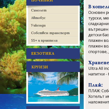
ПОЧИВКИ
В хотел
Самолет
Основен р
турски, ме
Автобус
сладкарниц
Уикенди
вътрешен б
Собствен транспорт
детски бас
плажен вол
55+ и приятели
плажен вол
спортове, 
ЕКЗОТИКА
Хранене
Ultra All 
напитки - 
Плаж:
ПЛАЖ: Собс
Хотелът и
наложенит