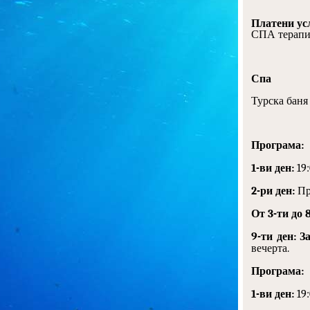
Платени ус
СПА терапии
Спа
Турска баня 
Програма:
1-ви ден:
19
2-ри ден:
Пр
От 3-ти до 
9-ти ден: З
вечерта.
Програма:
1-ви ден:
19