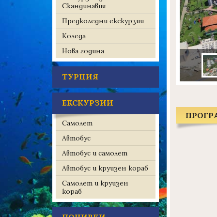
Скандинавия
Предколедни екскурзии
Коледа
Нова година
ТУРЦИЯ
ЕКСКУРЗИИ
ПРОГР
Самолет
Автобус
Автобус и самолет
Автобус и круизен кораб
Самолет и круизен
кораб