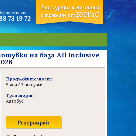
оверителност
увки на база All Inclusive
2026
Продължителност:
9 дни / 7 нощувки
Транспорт:
Автобус