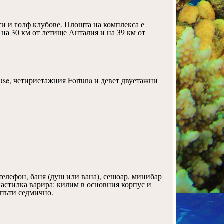
ти и голф клубове. Площта на комплекса е
е на 30 км от летище Анталия и на 39 км от
se, четириетажния Fortuna и девет двуетажни
телефон, баня (душ или вана), сешоар, минибар
настилка варира: килим в основния корпус и
 пъти седмично.