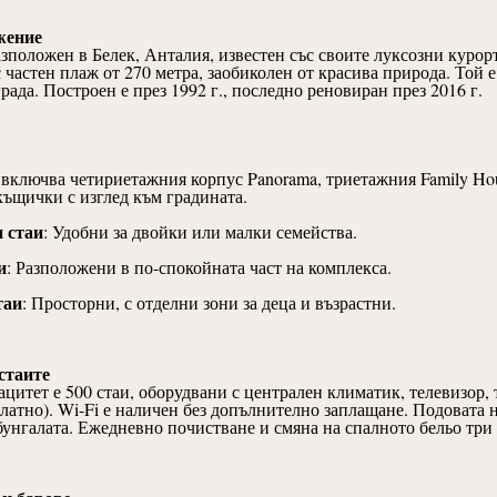
жение
азположен в Белек, Анталия, известен със своите луксозни курор
с частен плаж от 270 метра, заобиколен от красива природа. Той 
рада. Построен е през 1992 г., последно реновиран през 2016 г.
включва четириетажния корпус Panorama, триетажния Family Hou
къщички с изглед към градината.
 стаи
: Удобни за двойки или малки семейства.
и
: Разположени в по-спокойната част на комплекса.
таи
: Просторни, с отделни зони за деца и възрастни.
стаите
цитет е 500 стаи, оборудвани с централен климатик, телевизор, 
платно). Wi-Fi е наличен без допълнително заплащане. Подовата 
бунгалата. Ежедневно почистване и смяна на спалното бельо три