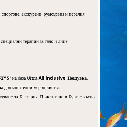
спортове, екскурзии, румсървиз и пералня.
, специални терапии за тяло и лице.
All Inclusive
RT“
5*
на база
Ultra
.
Нощувка.
на допълнителни мероприятия.
ътуване за България. Пристигане в Бургас късно