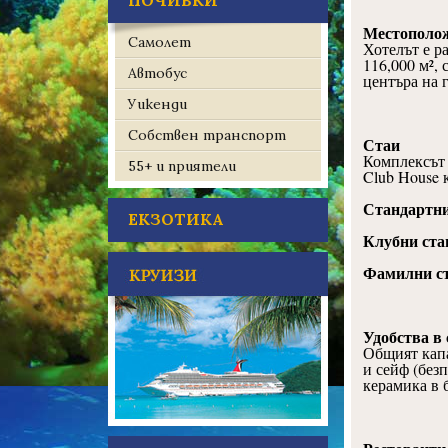
ПОЧИВКИ
Местополо
Самолет
Хотелът е р
116,000 м², 
Автобус
центъра на г
Уикенди
Собствен транспорт
Стаи
Комплексът 
55+ и приятели
Club House 
Стандартни
ЕКЗОТИКА
Клубни ста
Фамилни с
Удобства в 
Общият капа
и сейф (без
керамика в 