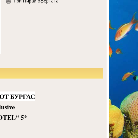
Принтирай офертата
 ОТ БУРГАС
lusive
OTEL
“
5*