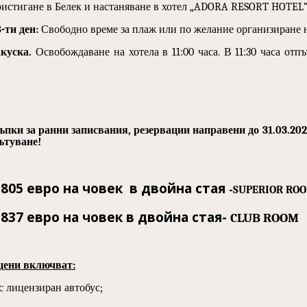
истигане в Белек и настаняване в хотел „
ADORA RESORT HOTEL
8-ти ден:
Свободно време за плаж или по желание организиране 
акуска.
Освобождаване на хотела в 11:00 часа. В 11:30 часа отп
тъпки за ранни записвания, резервации направени до
31
.
03
.
202
ътуване!
 805 евро на човек в двойна стая
-
SUPERIOR RO
 837 евро на човек в двойна стая-
CLUB ROOM
цени включват:
 с лицензиран автобус
;