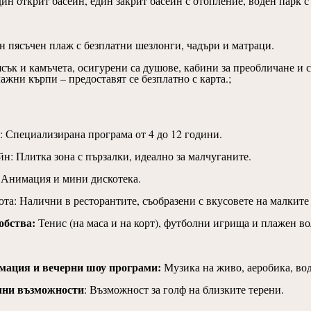
ин открит басейн, един закрит басейн с отопление, воден парк с
н пясъчен плаж с безплатни шезлонги, чадъри и матраци.
ясък и камъчета, осигурени са душове, кабини за преобличане и
ажни кърпи – предоставят се безплатно с карта.;
: Специализирана програма от 4 до 12 години.
йн: Плитка зона с пързалки, идеално за малчуганите.
 Анимация и мини дискотека.
та: Налични в ресторантите, съобразени с вкусовете на малките 
обства:
Тенис (на маса и на корт), футболни игрища и плажен во
мация и вечерни шоу програми:
Музика на живо, аеробика, вод
лни възможности
:
Възможност за голф на близките терени.