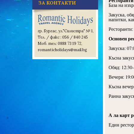
Ресторанти
ЗА КОНТАКТИ
База на изх
Закуска, обя
напитки, ка
Ресторанти:
гр. Бургас, ул."Силистра" № 1,
Тел. / факс : 056 / 840 245
Основен рес
Моб. тел: 0888 73 19 72,
Закуска: 07:
romanticholidays@mail.bg
Късна закус
Обяд: 12:30
Вечеря: 19:
Късна вечер
Ранна закуск
А ла карт 
Един рестор