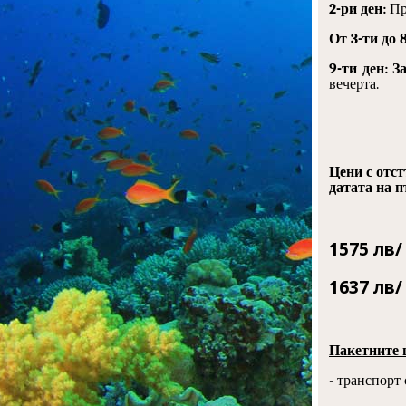
2-ри ден:
Пр
От 3-ти до 
9-ти ден: З
вечерта.
Цени с отс
датата на п
1575 лв/
1637 лв/
Пакетните 
- транспорт