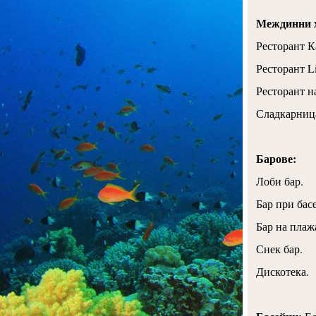
Междинни 
Ресторант К
Ресторант L
Ресторант н
Сладкарница
Барове:
Лоби бар.
Бар при бас
Бар на плаж
Снек бар.
Дискотека.