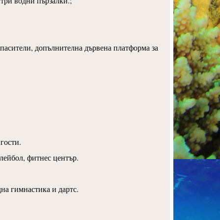
 три водни пързалки.;
 спасители, допълнителна дървена платформа за
гости.
лейбол, фитнес център.
на гимнастика и дартс.