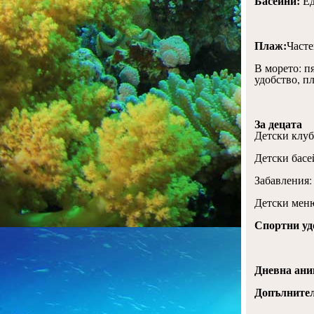
Басейни:
Ед
Плаж:
Часте
В морето: п
удобство,
пл
За децата
Детски клуб
Детски басе
Забавления:
Детски меню
Спортни уд
Дневна ани
Допълните