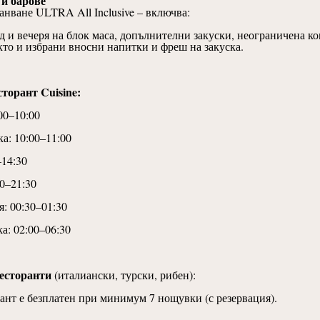
 и барове
ранване
ULTRA All Inclusive – включва:
д и вечеря на блок маса
,
допълнителни закуски, неограничена ко
кто и избрани вносни напитки и фреш на закуска.
торант Cuisine:
00–10:00
ка: 10:00–11:00
–14:30
00–21:30
я: 00:30–01:30
а: 02:00–06:30
ресторанти
(италиански, турски, рибен):
ант е безплатен при минимум 7 нощувки (с резервация).