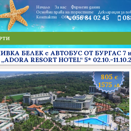
Начало
За нас
Фирмени данни
Основни права на туристите
Декларация за п
Контакти
Oбщи условия
РТИ
ИВКА БЕЛЕК с АВТОБУС ОТ БУРГАС 7 нощ
„ADORA RESORT HOTEL“ 5* 02.10.-11.10.
805
€
1575
лв.