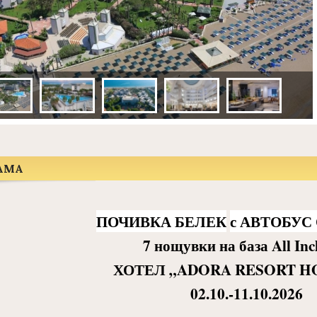
АМА
ПОЧИВКА БЕЛЕК
с АВТОБУС
7
нощувки
на
база
All Inc
ХОТЕЛ
„
ADORA RESORT H
0
2.
10
.
-
11
.10.
2026