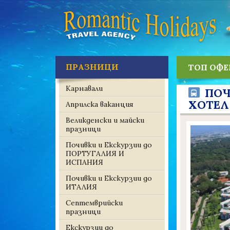
ПРАЗНИЦИ
ТОП ОФЕ
Карнавали
ПОЧ
ХОТЕЛ 
Априлска ваканция
Великденски и майски
празници
Почивки и Екскурзии до
ПОРТУГАЛИЯ И
ИСПАНИЯ
Почивки и Екскурзии до
ИТАЛИЯ
Септемврийски
празници
Екскурзии до