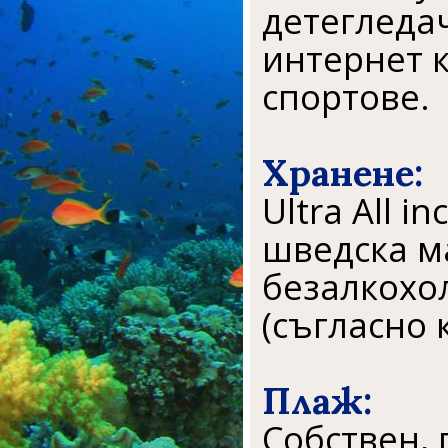
детегледач
интернет к
спортове.
Хранене:
Ultra All i
шведска м
безалкохол
(съгласно 
Плаж:
Собствен,