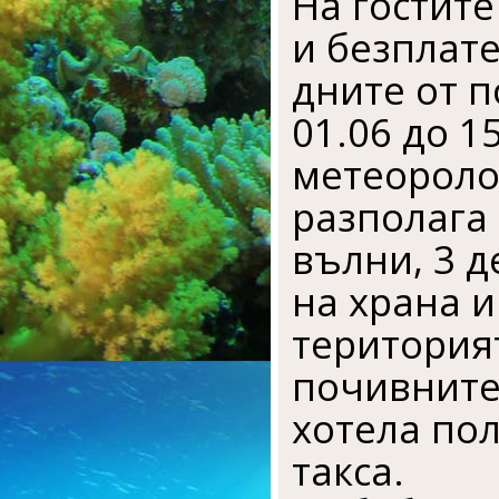
На гостите
и безплате
дните от п
01.06 до 1
метеороло
разполага 
вълни, 3 д
на храна 
територият
почивните 
хотела пол
такса.