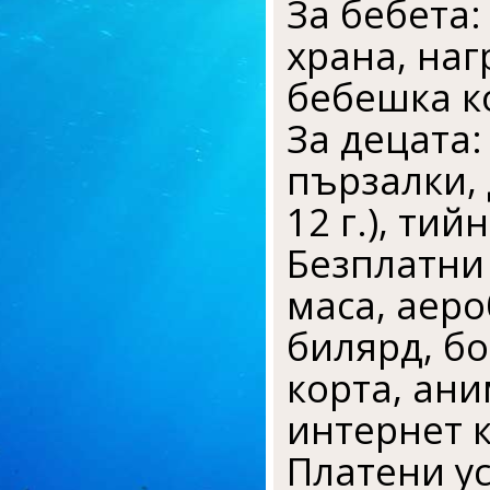
За бебета:
храна, наг
бебешка ко
За децата:
пързалки, 
12 г.), тий
Безплатни 
маса, аеро
билярд, бо
корта, ани
интернет 
Платени ус