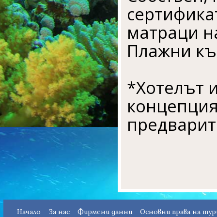
сертификат
матраци на
Плажни къ
*Хотелът 
концепцият
предварит
Начало
За нас
Фирмени данни
Основни права на ту