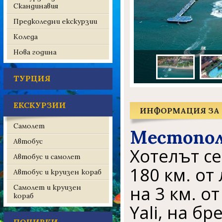
Скандинавия
Предколедни екскурзии
Коледа
Нова година
ТУРЦИЯ
ЕКСКУРЗИИ
ИНФОРМАЦИЯ ЗА 
Самолет
Местопол
Автобус
Хотелът се
Автобус и самолет
180 км. от
Автобус и круизен кораб
на 3 км. о
Самолет и круизен
кораб
Yali, на б