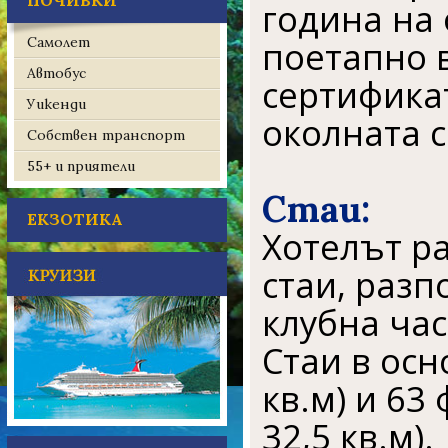
ПОЧИВКИ
година на 
Самолет
поетапно в
Автобус
сертификат
Уикенди
околната 
Собствен транспорт
55+ и приятели
Стаи:
ЕКЗОТИКА
Хотелът ра
стаи, разп
клубна час
Стаи в осн
кв.м) и 63
32,5 кв.м).