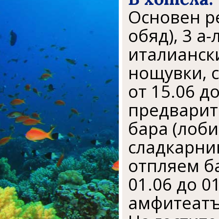
Основeн ре
обяд), 3 а
италианск
нощувки, 
от 15.06 до
предварит
бара (лоби
сладкарниц
отпляем б
01.06 до 0
амфитеатър