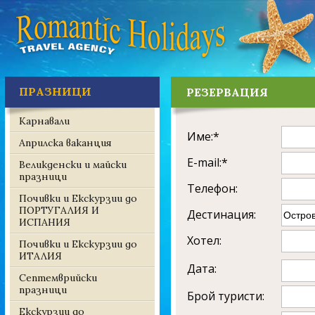
ПРАЗНИЦИ
РЕЗЕРВАЦИЯ
Карнавали
Име:*
Априлска ваканция
E-mail:*
Великденски и майски
празници
Телефон:
Почивки и Екскурзии до
ПОРТУГАЛИЯ И
Дестинация:
ИСПАНИЯ
Хотел:
Почивки и Екскурзии до
ИТАЛИЯ
Дата:
Септемврийски
празници
Брой туристи:
Екскурзии до