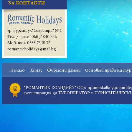
ЗА КОНТАКТИ
гр. Бургас, ул."Силистра" № 1,
Тел. / факс : 056 / 840 245
Моб. тел: 0888 73 19 72,
romanticholidays@mail.bg
Начало
За нас
Фирмени данни
Основни права на ту
"РОМАНТИК ХОЛИДЕЙЗ" ООД притежава удостовер
регистрация за ТУРОПЕРАТОР и ТУРИСИТИЧЕСКИ