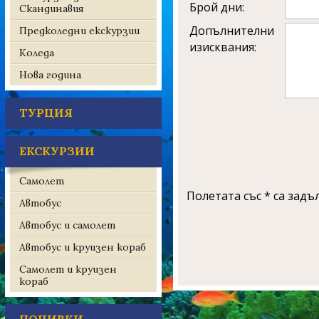
Брой дни:
Скандинавия
Допълнителни
Предколедни екскурзии
изисквания:
Коледа
Нова година
ТУРЦИЯ
ЕКСКУРЗИИ
Самолет
Полетата със * са задъ
Автобус
Автобус и самолет
Автобус и круизен кораб
Самолет и круизен
кораб